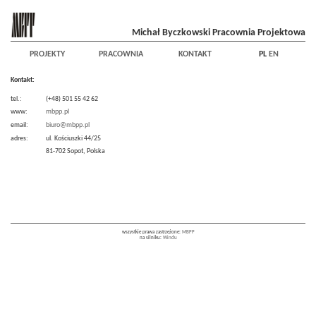
Michał Byczkowski Pracownia Projektowa
PROJEKTY
PRACOWNIA
KONTAKT
PL
EN
Kontakt:
tel.:
(+48) 501 55 42 62
www:
mbpp.pl
email:
biuro@mbpp.pl
adres:
ul. Kościuszki 44/25
81-702 Sopot, Polska
wszystkie prawa zastrzeżone:
MBPP
na silniku:
Windu