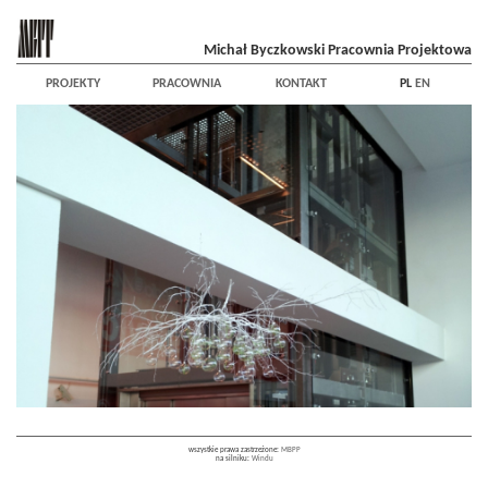
Michał Byczkowski Pracownia Projektowa
PROJEKTY
PRACOWNIA
KONTAKT
PL
EN
wszystkie prawa zastrzeżone:
MBPP
na silniku:
Windu