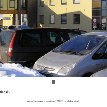
Gdańsku
wszystkie prawa zastrzeżone:
MBPP
|
na silniku:
Windu